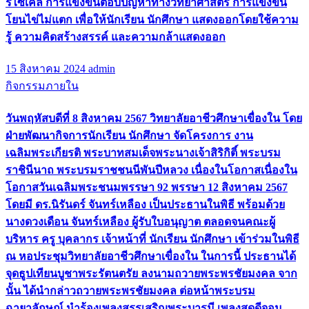
รีไซเคิล การแข่งขันตอบปัญหาทางวิทยาศาสตร์ การแข่งขัน
โยนไข่ไม่แตก เพื่อให้นักเรียน นักศึกษา แสดงออกโดยใช้ความ
รู้ ความคิดสร้างสรรค์ และความกล้าแสดงออก
15 สิงหาคม 2024
admin
กิจกรรมภายใน
วันพฤหัสบดีที่ 8 สิงหาคม 2567 วิทยาลัยอาชีวศึกษาเขื่องใน โดย
ฝ่ายพัฒนากิจการนักเรียน นักศึกษา จัดโครงการ งาน
เฉลิมพระเกียรติ พระบาทสมเด็จพระนางเจ้าสิริกิติ์ พระบรม
ราชินีนาถ พระบรมราชชนนีพันปีหลวง เนื่องในโอกาสเนื่องใน
โอกาสวันเฉลิมพระชนมพรรษา 92 พรรษา 12 สิงหาคม 2567
โดยมี ดร.นิรันดร์ จันทร์เหลือง เป็นประธานในพิธี พร้อมด้วย
นางดวงเดือน จันทร์เหลือง ผู้รับใบอนุญาต ตลอดจนคณะผู้
บริหาร ครู บุคลากร เจ้าหน้าที่ นักเรียน นักศึกษา เข้าร่วมในพิธี
ณ หอประชุมวิทยาลัยอาชีวศึกษาเขื่องใน ในการนี้ ประธานได้
จุดธูปเทียนบูชาพระรัตนตรัย ลงนามถวายพระพรชัยมงคล จาก
นั้น ได้นำกล่าวถวายพระพรชัยมงคล ต่อหน้าพระบรม
ฉายาลักษณ์ นำร้องเพลงสรรเสริญพระบารมี เพลงสดุดีจอม